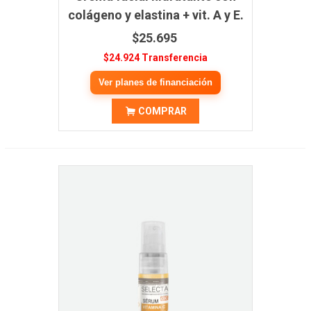
colágeno y elastina + vit. A y E.
50 mL.
$25.695
$24.924 Transferencia
Ver planes de financiación
COMPRAR