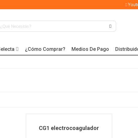
Yout
electa
¿Cómo Comprar?
Medios De Pago
Distribui
CG1 electrocoagulador