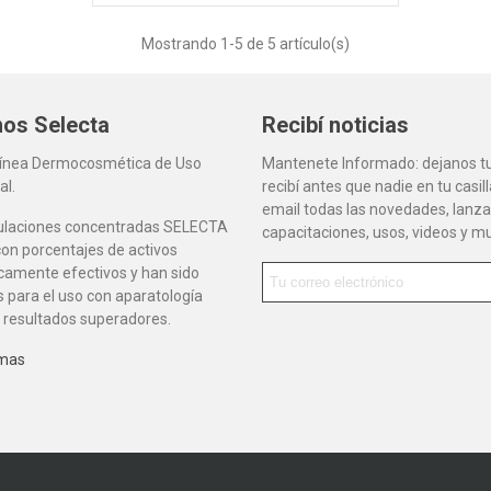
Mostrando
1
-5 de 5 artículo(s)
os Selecta
Recibí noticias
Línea Dermocosmética de Uso
Mantenete Informado: dejanos tu
al.
recibí antes que nadie en tu casil
email todas las novedades, lanz
ulaciones concentradas SELECTA
capacitaciones, usos, videos y 
on porcentajes de activos
camente efectivos y han sido
 para el uso con aparatología
 resultados superadores.
 mas