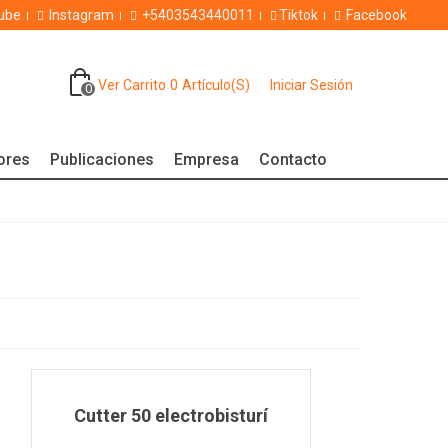
ube
Instagram
+5403543440011
Tiktok
Facebook
Ver Carrito
0
Artículo(s)
Iniciar Sesión
0
dores
Publicaciones
Empresa
Contacto
Cutter 50 electrobisturí