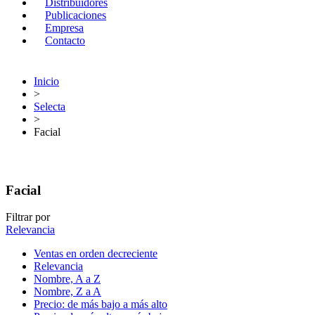
Distribuidores
Publicaciones
Empresa
Contacto
Inicio
>
Selecta
>
Facial
Facial
Filtrar por
Relevancia
Ventas en orden decreciente
Relevancia
Nombre, A a Z
Nombre, Z a A
Precio: de más bajo a más alto