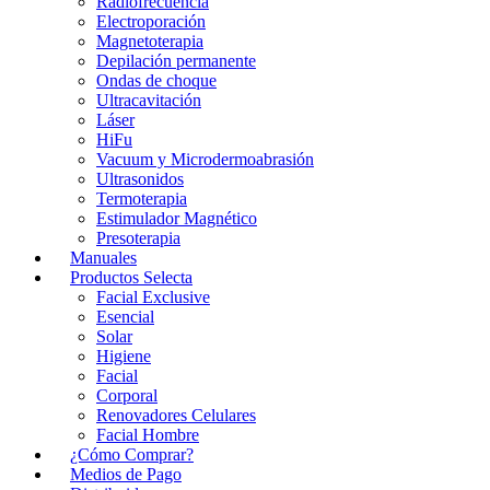
Radiofrecuencia
Electroporación
Magnetoterapia
Depilación permanente
Ondas de choque
Ultracavitación
Láser
HiFu
Vacuum y Microdermoabrasión
Ultrasonidos
Termoterapia
Estimulador Magnético
Presoterapia
Manuales
Productos Selecta
Facial Exclusive
Esencial
Solar
Higiene
Facial
Corporal
Renovadores Celulares
Facial Hombre
¿Cómo Comprar?
Medios de Pago