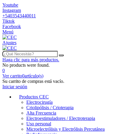
Youtube
Instagram
+5403543440011
Tiktok
Facebook
Menú
Ajustes
Haga clic para más productos.
No products were found.
0
Ver carrito
0
artículo(s)
Su carrito de compras está vacío.
Iniciar sesión
Productos CEC
Electrocirugía
Criolipólisis / Crioterapia
Alta Frecuencia
Electroestimuladores / Electroterapia
Uso personal
Microelectrólisis y Electrólisis Percutánea