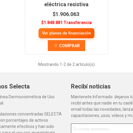
eléctrica resistiva
$1.906.063
$1.848.881 Transferencia
Ver planes de financiación
COMPRAR
Mostrando
1
-2 de 2 artículo(s)
os Selecta
Recibí noticias
Línea Dermocosmética de Uso
Mantenete Informado: dejanos tu
al.
recibí antes que nadie en tu casil
email todas las novedades, lanz
ulaciones concentradas SELECTA
capacitaciones, usos, videos y 
on porcentajes de activos
camente efectivos y han sido
 para el uso con aparatología