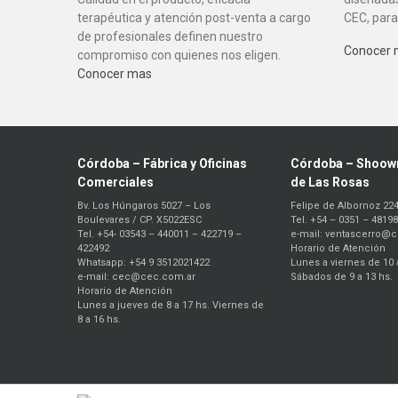
terapéutica y atención post-venta a cargo
CEC, para
de profesionales definen nuestro
Conocer
compromiso con quienes nos eligen.
Conocer mas
Córdoba – Fábrica y Oficinas
Córdoba – Shoow
Comerciales
de Las Rosas
Bv. Los Húngaros 5027 – Los
Felipe de Albornoz 22
Boulevares / CP. X5022ESC
Tel. +54 – 0351 – 4819
Tel. +54- 03543 – 440011 – 422719 –
e-mail: ventascerro@
422492
Horario de Atención
Whatsapp: +54 9 3512021422
Lunes a viernes de 10 
e-mail: cec@cec.com.ar
Sábados de 9 a 13 hs.
Horario de Atención
Lunes a jueves de 8 a 17 hs. Viernes de
8 a 16 hs.