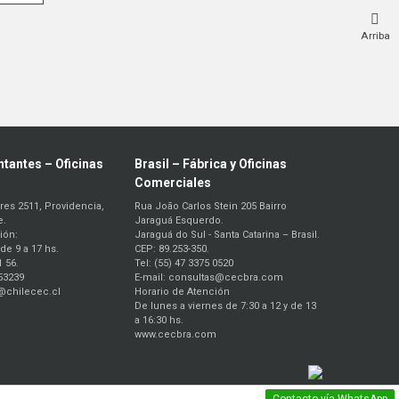
Arriba
tantes – Oficinas
Brasil – Fábrica y Oficinas
Comerciales
res 2511, Providencia,
Rua João Carlos Stein 205 Bairro
e.
Jaraguá Esquerdo.
ión:
Jaraguá do Sul - Santa Catarina – Brasil.
de 9 a 17 hs.
CEP: 89.253-350.
1 56.
Tel: (55) 47 3375 0520
53239
E-mail: consultas@cecbra.com
o@chilecec.cl
Horario de Atención
De lunes a viernes de 7:30 a 12 y de 13
a 16:30 hs.
www.cecbra.com