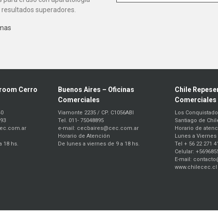
 resultados superadores.
 mas
room Cerro
Buenos Aires – Oficinas
Chile Repesen
Comerciales
Comerciales
40
Viamonte 2235 / CP. C1056ABI
Los Conquistado
893
Tel. 011- 75048895
Santiago de Chil
cec.com.ar
e-mail: cecbaires@cec.com.ar
Horario de atenc
Horario de Atención
Lunes a Viernes 
a 18 hs.
De lunes a viernes de 9 a 18 hs.
Tel + 56 22 271 4
Celular: +569685
E-mail: contact
www.chilecec.cl