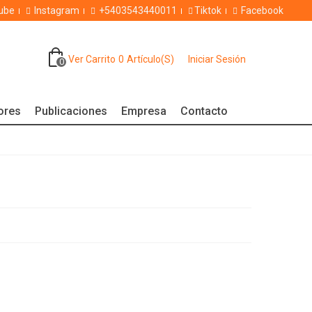
ube
Instagram
+5403543440011
Tiktok
Facebook
Ver Carrito
0
Artículo(s)
Iniciar Sesión
0
dores
Publicaciones
Empresa
Contacto