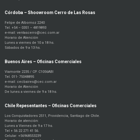
Córdoba – Shoowroom Cerro de Las Rosas
Felipe de Albornoz 2240
Tel. +54 – 0351 – 4819893
e-mail: ventascerro@cec.com.ar
Horario de Atención
Lunes a viernes de 10 a 18 hs.
Sábados de 9 a 13 hs.
Buenos Aires – Oficinas Comerciales
Viamonte 2235 / CP. C1056ABI
Tel. 011- 75048895
e-mail: cecbaires@cec.com.ar
Horario de Atención
De lunes a viernes de 9 a 18 hs.
Chile Repesentantes – Oficinas Comerciales
Los Conquistadores 2511, Providencia, Santiago de Chile.
Horario de atención:
Lunes a Viernes de 9 a 17 hs.
Tel + 56 22 271 41 56.
Celular: +56968553239