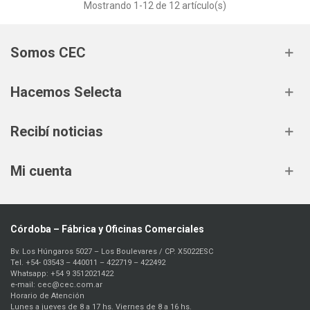
Mostrando
1
-12 de 12 artículo(s)
Somos CEC
Hacemos Selecta
Recibí noticias
Mi cuenta
Córdoba – Fábrica y Oficinas Comerciales
Bv. Los Húngaros 5027 – Los Boulevares / CP. X5022ESC
Tel. +54- 03543 – 440011 – 422719 – 422492
Whatsapp: +54 9 3512021422
e-mail: cec@cec.com.ar
Horario de Atención
Lunes a jueves de 8 a 17 hs. Viernes de 8 a 16 hs.