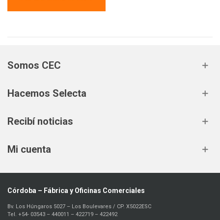
Somos CEC
Hacemos Selecta
Recibí noticias
Mi cuenta
Córdoba – Fábrica y Oficinas Comerciales
Bv. Los Húngaros 5027 – Los Boulevares / CP. X5022ESC
Tel. +54- 03543 – 440011 – 422719 – 422492