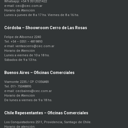
Whatsapp: +54 9 3512021422
e-mail: cec@cec.com.ar
Horario de Atención
Lunes a jueves de 8 a 17 hs. Viernes de 8 a 16 hs.
Córdoba – Shoowroom Cerro de Las Rosas
Felipe de Albornoz 2240
Tel. +54 – 0351 – 4819893
e-mail: ventascerro@cec.com.ar
Horario de Atención
Lunes a viernes de 10 a 18 hs.
Sábados de 9 a 13 hs.
Buenos Aires – Oficinas Comerciales
Viamonte 2235 / CP. C1056ABI
Tel. 011- 75048895
e-mail: cecbaires@cec.com.ar
Horario de Atención
De lunes a viernes de 9 a 18 hs.
Chile Repesentantes – Oficinas Comerciales
Los Conquistadores 2511, Providencia, Santiago de Chile.
Horario de atención: