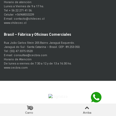
Horario de atención:
Lunes a Viernes de 9 a 17 hs.
Tel + 56 22 271 41 56.
Celular: +56968553239
E-mail: contacto@chilecec.cl
www.chilecec.cl
Brasil – Fábrica y Oficinas Comerciales
Rua João Carlos Stein 205 Bairro Jaraguá Esquerdo.
Jaraguá do Sul - Santa Catarina – Brasil. CEP: 89.253-350.
Tel: (55) 47 3375 0520
E-mail: consultas@cecbra.com
Horario de Atención
De lunes a viernes de 7:30 a 12 y de 13 a 16:30 hs.
www.cecbra.com
0
Contacto vía WhatsApp
Carro
Arriba