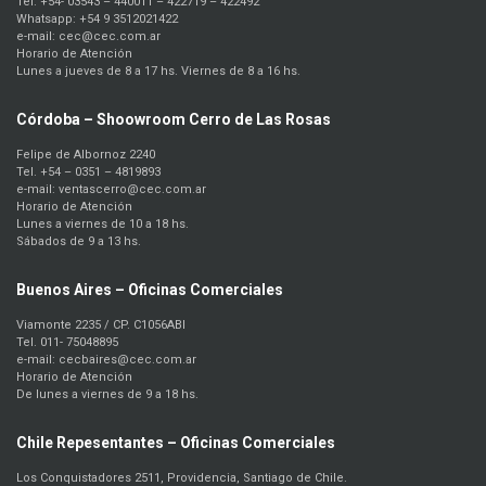
Tel. +54- 03543 – 440011 – 422719 – 422492
Whatsapp: +54 9 3512021422
e-mail: cec@cec.com.ar
Horario de Atención
Lunes a jueves de 8 a 17 hs. Viernes de 8 a 16 hs.
Córdoba – Shoowroom Cerro de Las Rosas
Felipe de Albornoz 2240
Tel. +54 – 0351 – 4819893
e-mail: ventascerro@cec.com.ar
Horario de Atención
Lunes a viernes de 10 a 18 hs.
Sábados de 9 a 13 hs.
Buenos Aires – Oficinas Comerciales
Viamonte 2235 / CP. C1056ABI
Tel. 011- 75048895
e-mail: cecbaires@cec.com.ar
Horario de Atención
De lunes a viernes de 9 a 18 hs.
Chile Repesentantes – Oficinas Comerciales
Los Conquistadores 2511, Providencia, Santiago de Chile.