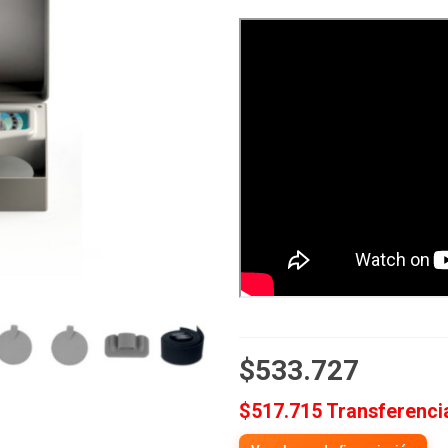
$533.727
$517.715 Transferenci