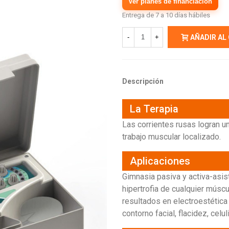
Ver planes de financiación
Entrega de 7 a 10 días hábiles
-
+
AÑADIR AL
Descripción
La Terapia
Las corrientes rusas logran u
trabajo muscular localizado.
Aplicaciones
Gimnasia pasiva y activa-asist
hipertrofia de cualquier mús
resultados en electroestética 
contorno facial, flacidez, celu