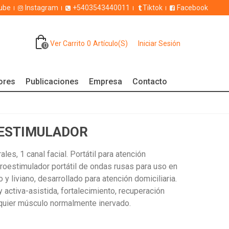
ube
Instagram
+5403543440011
Tiktok
Facebook
Ver Carrito
0
Artículo(s)
Iniciar Sesión
0
dores
Publicaciones
Empresa
Contacto
OESTIMULADOR
les, 1 canal facial. Portátil para atención
troestimulador portátil de ondas rusas para uso en
o y liviano, desarrollado para atención domiciliaria.
 activa-asistida, fortalecimiento, recuperación
lquier músculo normalmente inervado.