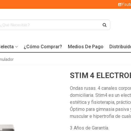
Yout
electa
¿Cómo Comprar?
Medios De Pago
Distribui
imulador
STIM 4 ELECTR
Ondas rusas. 4 canales corpora
domiciliaria. Stim4 es un elec
estética y fisioterapia, práctic
Óptimo para gimnasia pasiva y
muscular e hipertrofia de cua
3 Años de Garantía.