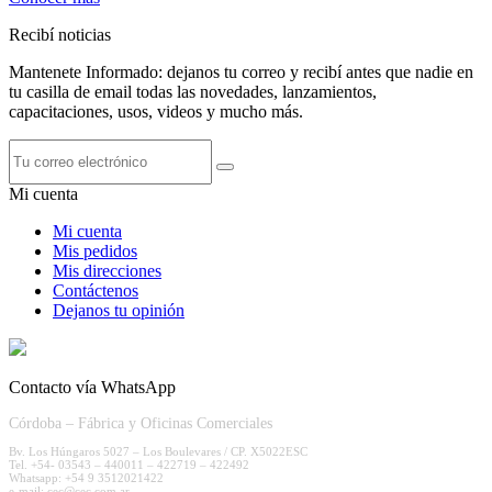
Recibí noticias
Mantenete Informado: dejanos tu correo y recibí antes que nadie en
tu casilla de email todas las novedades, lanzamientos,
capacitaciones, usos, videos y mucho más.
Mi cuenta
Mi cuenta
Mis pedidos
Mis direcciones
Contáctenos
Dejanos tu opinión
Contacto vía WhatsApp
Córdoba – Fábrica y Oficinas Comerciales
Bv. Los Húngaros 5027 – Los Boulevares / CP. X5022ESC
Tel. +54- 03543 – 440011 – 422719 – 422492
Whatsapp: +54 9 3512021422
e-mail: cec@cec.com.ar