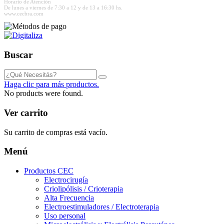
Horario de Atención
De lunes a viernes de 7:30 a 12 y de 13 a 16:30 hs.
www.cecbra.com
Buscar
Haga clic para más productos.
No products were found.
Ver carrito
Su carrito de compras está vacío.
Menú
Productos CEC
Electrocirugía
Criolipólisis / Crioterapia
Alta Frecuencia
Electroestimuladores / Electroterapia
Uso personal