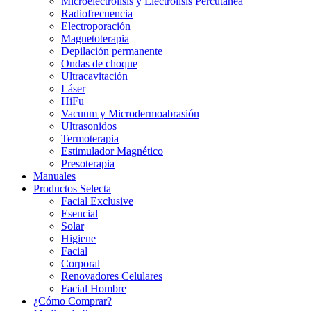
Microelectrólisis y Electrólisis Percutánea
Radiofrecuencia
Electroporación
Magnetoterapia
Depilación permanente
Ondas de choque
Ultracavitación
Láser
HiFu
Vacuum y Microdermoabrasión
Ultrasonidos
Termoterapia
Estimulador Magnético
Presoterapia
Manuales
Productos Selecta
Facial Exclusive
Esencial
Solar
Higiene
Facial
Corporal
Renovadores Celulares
Facial Hombre
¿Cómo Comprar?