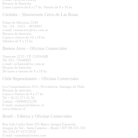
Horario de Atención
Lunes a jueves de 8 a 17 hs. Viernes de 8 a 16 hs.
Córdoba – Shoowroom Cerro de Las Rosas
Felipe de Albornoz 2240
Tel. +54 – 0351 – 4819893
e-mail: ventascerro@cec.com.ar
Horario de Atención
Lunes a viernes de 10 a 18 hs.
Sábados de 9 a 13 hs.
Buenos Aires – Oficinas Comerciales
Viamonte 2235 / CP. C1056ABI
Tel. 011- 75048895
e-mail: cecbaires@cec.com.ar
Horario de Atención
De lunes a viernes de 9 a 18 hs.
Chile Repesentantes – Oficinas Comerciales
Los Conquistadores 2511, Providencia, Santiago de Chile.
Horario de atención:
Lunes a Viernes de 9 a 17 hs.
Tel + 56 22 271 41 56.
Celular: +56968553239
E-mail: contacto@chilecec.cl
www.chilecec.cl
Brasil – Fábrica y Oficinas Comerciales
Rua João Carlos Stein 205 Bairro Jaraguá Esquerdo.
Jaraguá do Sul - Santa Catarina – Brasil. CEP: 89.253-350.
Tel: (55) 47 3375 0520
E-mail: consultas@cecbra.com