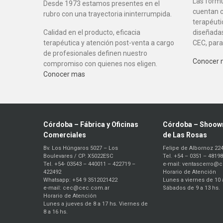
Las form
Desde 1973 estamos presentes en el
cuentan c
rubro con una trayectoria ininterrumpida.
terapéuti
Calidad en el producto, eficacia
diseñadas
terapéutica y atención post-venta a cargo
CEC, para
de profesionales definen nuestro
Conocer
compromiso con quienes nos eligen.
Conocer mas
Córdoba – Fábrica y Oficinas
Córdoba – Shoow
Comerciales
de Las Rosas
Bv. Los Húngaros 5027 – Los
Felipe de Albornoz 22
Boulevares / CP. X5022ESC
Tel. +54 – 0351 – 4819
Tel. +54- 03543 – 440011 – 422719 –
e-mail: ventascerro@
422492
Horario de Atención
Whatsapp: +54 9 3512021422
Lunes a viernes de 10 
e-mail: cec@cec.com.ar
Sábados de 9 a 13 hs.
Horario de Atención
Lunes a jueves de 8 a 17 hs. Viernes de
8 a 16 hs.