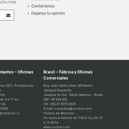
mucho más.
Contáctenos
Dejanos tu opinión
tantes – Oficinas
Brasil – Fábrica y Oficinas
Comerciales
res 2511, Providencia,
Rua João Carlos Stein 205 Bairro
e.
Jaraguá Esquerdo.
ión:
Jaraguá do Sul - Santa Catarina – Brasil.
de 9 a 17 hs.
CEP: 89.253-350.
1 56.
Tel: (55) 47 3375 0520
53239
E-mail: consultas@cecbra.com
o@chilecec.cl
Horario de Atención
De lunes a viernes de 7:30 a 12 y de 13
a 16:30 hs.
www.cecbra.com