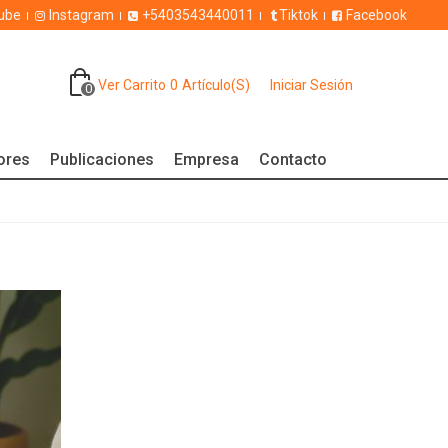
ube
Instagram
+5403543440011
Tiktok
Facebook
Ver Carrito
0
Artículo(s)
Iniciar Sesión
0
dores
Publicaciones
Empresa
Contacto
?