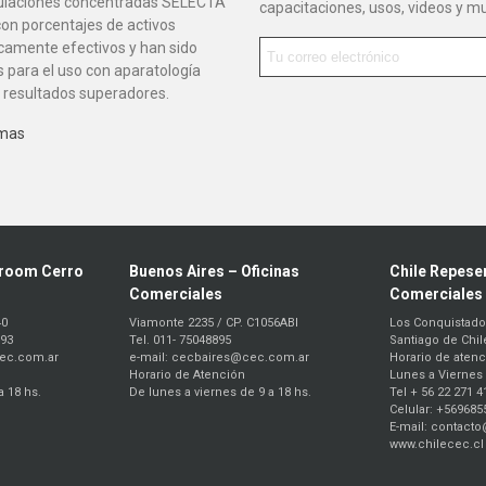
ulaciones concentradas SELECTA
capacitaciones, usos, videos y 
on porcentajes de activos
camente efectivos y han sido
 para el uso con aparatología
 resultados superadores.
 mas
room Cerro
Buenos Aires – Oficinas
Chile Repesen
Comerciales
Comerciales
40
Viamonte 2235 / CP. C1056ABI
Los Conquistado
893
Tel. 011- 75048895
Santiago de Chil
cec.com.ar
e-mail: cecbaires@cec.com.ar
Horario de atenc
Horario de Atención
Lunes a Viernes 
a 18 hs.
De lunes a viernes de 9 a 18 hs.
Tel + 56 22 271 4
Celular: +569685
E-mail: contact
www.chilecec.cl