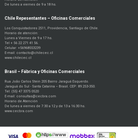
De lunes a viernes de 9 a 18 hs.
Chile Repesentantes – Oficinas Comerciales
Los Conquistadores 2511, Providencia, Santiago de Chile.
Horario de atención:
Lunes a Viernes de 9 a 17 hs.
Tel + 56 22 271 41 56.
Celular: +56968553239
E-mail: contacto@chilecec.cl
www.chilecec.cl
Brasil – Fábrica y Oficinas Comerciales
Rua João Carlos Stein 205 Bairro Jaraguá Esquerdo.
Jaraguá do Sul - Santa Catarina – Brasil. CEP: 89.253-350.
Tel: (55) 47 3375 0520
E-mail: consultas@cecbra.com
Horario de Atención
De lunes a viernes de 7:30 a 12 y de 13 a 16:30 hs.
www.cecbra.com