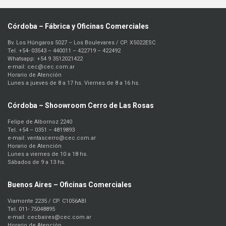
Córdoba – Fábrica y Oficinas Comerciales
Bv. Los Húngaros 5027 – Los Boulevares / CP. X5022ESC
Tel. +54- 03543 – 440011 – 422719 – 422492
Whatsapp: +54 9 3512021422
e-mail: cec@cec.com.ar
Horario de Atención
Lunes a jueves de 8 a 17 hs. Viernes de 8 a 16 hs.
Córdoba – Shoowroom Cerro de Las Rosas
Felipe de Albornoz 2240
Tel. +54 – 0351 – 4819893
e-mail: ventascerro@cec.com.ar
Horario de Atención
Lunes a viernes de 10 a 18 hs.
Sábados de 9 a 13 hs.
Buenos Aires – Oficinas Comerciales
Viamonte 2235 / CP. C1056ABI
Tel. 011- 75048895
e-mail: cecbaires@cec.com.ar
Horario de Atención