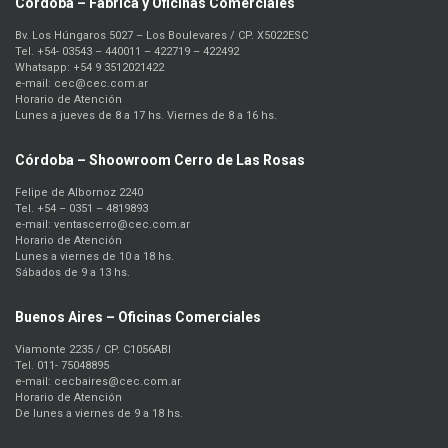
Córdoba – Fábrica y Oficinas Comerciales
Bv. Los Húngaros 5027 – Los Boulevares / CP. X5022ESC
Tel. +54- 03543 – 440011 – 422719 – 422492
Whatsapp: +54 9 3512021422
e-mail: cec@cec.com.ar
Horario de Atención
Lunes a jueves de 8 a 17 hs. Viernes de 8 a 16 hs.
Córdoba – Shoowroom Cerro de Las Rosas
Felipe de Albornoz 2240
Tel. +54 – 0351 – 4819893
e-mail: ventascerro@cec.com.ar
Horario de Atención
Lunes a viernes de 10 a 18 hs.
Sábados de 9 a 13 hs.
Buenos Aires – Oficinas Comerciales
Viamonte 2235 / CP. C1056ABI
Tel. 011- 75048895
e-mail: cecbaires@cec.com.ar
Horario de Atención
De lunes a viernes de 9 a 18 hs.