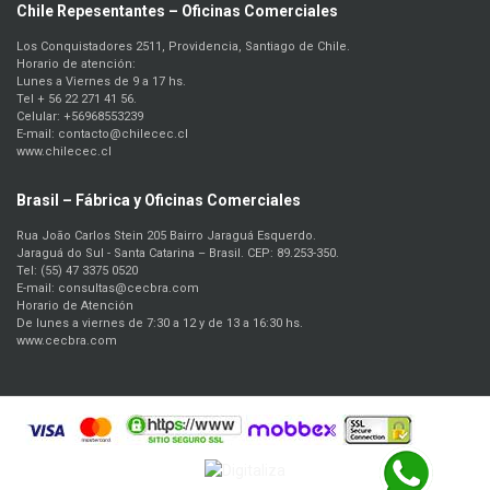
Chile Repesentantes – Oficinas Comerciales
Los Conquistadores 2511, Providencia, Santiago de Chile.
Horario de atención:
Lunes a Viernes de 9 a 17 hs.
Tel + 56 22 271 41 56.
Celular: +56968553239
E-mail: contacto@chilecec.cl
www.chilecec.cl
Brasil – Fábrica y Oficinas Comerciales
Rua João Carlos Stein 205 Bairro Jaraguá Esquerdo.
Jaraguá do Sul - Santa Catarina – Brasil. CEP: 89.253-350.
Tel: (55) 47 3375 0520
E-mail: consultas@cecbra.com
Horario de Atención
De lunes a viernes de 7:30 a 12 y de 13 a 16:30 hs.
www.cecbra.com